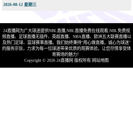
2026-08-12 星期三
24直播网为广大球迷提供NBL直播,NBL直播免费在线观看,NBL免费视
频直播、足球直播无插件、英超直播、NBA直播、欧洲五大联赛直播以
及热门足球、篮球赛事直播。我们始终秉持“用心做直播，诚心为球迷”
的服务宗旨，力求为每一位球迷带来优质的观赛体验，让您尽情享受体
育赛场的魅力！
Copyright © 2026 24直播网 版权所有
网站地图