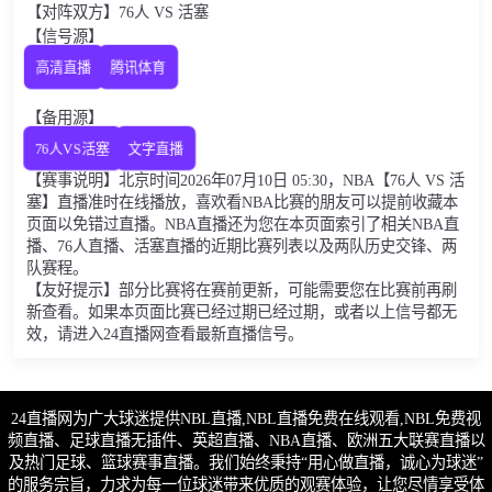
【对阵双方】76人 VS 活塞
【信号源】
高清直播
腾讯体育
【备用源】
76人VS活塞
文字直播
【赛事说明】北京时间2026年07月10日 05:30，NBA【76人 VS 活
塞】直播准时在线播放，喜欢看NBA比赛的朋友可以提前收藏本
页面以免错过直播。NBA直播还为您在本页面索引了相关NBA直
播、76人直播、活塞直播的近期比赛列表以及两队历史交锋、两
队赛程。
【友好提示】部分比赛将在赛前更新，可能需要您在比赛前再刷
新查看。如果本页面比赛已经过期已经过期，或者以上信号都无
效，请进入24直播网查看最新直播信号。
24直播网为广大球迷提供NBL直播,NBL直播免费在线观看,NBL免费视
频直播、足球直播无插件、英超直播、NBA直播、欧洲五大联赛直播以
及热门足球、篮球赛事直播。我们始终秉持“用心做直播，诚心为球迷”
的服务宗旨，力求为每一位球迷带来优质的观赛体验，让您尽情享受体