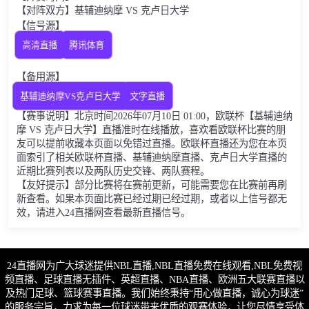
【对阵双方】基辅迪纳摩 VS 克卢日大学
【信号源】
高清直播
腾讯体育
【备用源】
基辅迪纳摩VS克卢日大学
文字直播
【赛事说明】北京时间2026年07月10日 01:00，欧联杯【基辅迪纳
摩 VS 克卢日大学】直播准时在线播放，喜欢看欧联杯比赛的朋
友可以提前收藏本页面以免错过直播。欧联杯直播还为您在本页
面索引了相关欧联杯直播、基辅迪纳摩直播、克卢日大学直播的
近期比赛列表以及两队历史交锋、两队赛程。
【友好提示】部分比赛将在赛前更新，可能需要您在比赛前再刷
新查看。如果本页面比赛已经过期已经过期，或者以上信号都无
效，请进入24直播网查看最新直播信号。
24直播网为广大球迷提供NBL直播,NBL直播免费在线观看,NBL免费视
频直播、足球直播无插件、英超直播、NBA直播、欧洲五大联赛直播以
及热门足球、篮球赛事直播。我们始终秉持“用心做直播，诚心为球迷”
的服务宗旨，力求为每一位球迷带来优质的观赛体验，让您尽情享受体