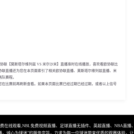
00，欧协联【莫斯塔尔维列兹 VS 米尔沙米】直播准时在线播放，喜欢看欧协联比
协联直播还为您在本页面索引了相关欧协联直播、莫斯塔尔维列兹直播、米
两队赛程。
您在比赛前再刷新查看。如果本页面比赛已经过期已经过期，或者以上信号
播免费在线观看,NBL免费视频直播、足球直播无插件、英超直播、NBA
播，诚心为球迷”的服务宗旨，力求为每一位球迷带来优质的观赛体验，