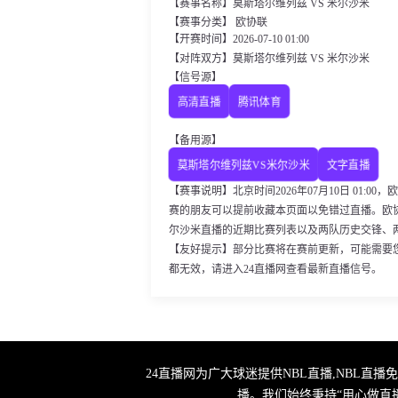
【赛事名称】莫斯塔尔维列兹 VS 米尔沙米
【赛事分类】 欧协联
【开赛时间】2026-07-10 01:00
【对阵双方】莫斯塔尔维列兹 VS 米尔沙米
【信号源】
高清直播
腾讯体育
【备用源】
莫斯塔尔维列兹VS米尔沙米
文字直播
【赛事说明】北京时间2026年07月10日 01:
赛的朋友可以提前收藏本页面以免错过直播。欧
尔沙米直播的近期比赛列表以及两队历史交锋、
【友好提示】部分比赛将在赛前更新，可能需要
都无效，请进入24直播网查看最新直播信号。
24直播网为广大球迷提供NBL直播,NBL直
播。我们始终秉持“用心做直