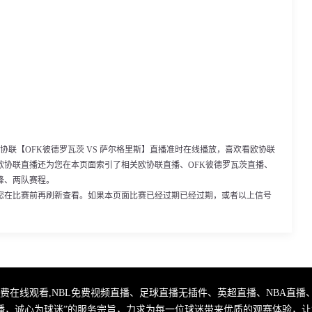
45，欧协联【OFK彼德罗瓦茨 VS 萨尔格里斯】直播准时在线播放，喜欢看欧协联
欧协联直播还为您在本页面索引了相关欧协联直播、OFK彼德罗瓦茨直播、
锋、两队赛程。
您在比赛前再刷新查看。如果本页面比赛已经过期已经过期，或者以上信号
播免费在线观看,NBL免费视频直播、足球直播无插件、英超直播、NBA
播，诚心为球迷”的服务宗旨，力求为每一位球迷带来优质的观赛体验，