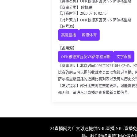
【赛事名称】OFK彼德罗瓦茨 VS 萨尔格里斯
【赛事分类】 欧协联
【开赛时间】2026-07-10 02:45
【对阵双方】OFK彼德罗瓦茨 VS 萨尔格里斯
【信号源】
高清直播
腾讯体育
【备用源】
OFK彼德罗瓦茨VS萨尔格里斯
文字直播
【赛事说明】北京时间2026年07月10日 02:
比赛的朋友可以提前收藏本页面以免错过直播。
萨尔格里斯直播的近期比赛列表以及两队历史交
【友好提示】部分比赛将在赛前更新，可能需要
都无效，请进入24直播网查看最新直播信号。
24直播网为广大球迷提供NBL直播,NBL直
播。我们始终秉持“用心做直